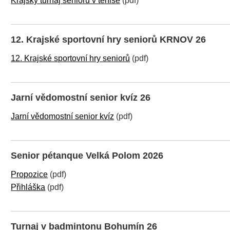
Krajský turnaj seniorů v tenise
(pdf)
12. Krajské sportovní hry seniorů KRNOV 26
12. Krajské sportovní hry seniorů
(pdf)
Jarní vědomostní senior kvíz 26
Jarní vědomostní senior kvíz
(pdf)
Senior pétanque Velká Polom 2026
Propozice
(pdf)
Přihláška
(pdf)
Turnaj v badmintonu Bohumín 26