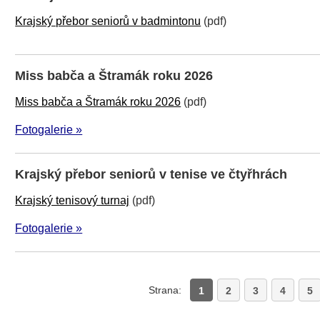
Krajský přebor seniorů v badmintonu
(pdf)
Miss babča a Štramák roku 2026
Miss babča a Štramák roku 2026
(pdf)
Fotogalerie »
Krajský přebor seniorů v tenise ve čtyřhrách
Krajský tenisový turnaj
(pdf)
Fotogalerie »
Strana:
1
2
3
4
5