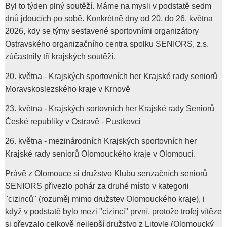
Byl to týden plný soutěží. Máme na mysli v podstatě sedm
dnů jdoucích po sobě. Konkrétně dny od 20. do 26. května
2026, kdy se týmy sestavené sportovními organizátory
Ostravského organizačního centra spolku SENIORS, z.s.
zúčastnily tří krajských soutěží.
20. května - Krajských sportovních her Krajské rady seniorů
Moravskoslezského kraje v Krnově
23. května - Krajských sortovních her Krajské rady Seniorů
České republiky v Ostravě - Pustkovci
26. května - mezinárodních Krajských sportovních her
Krajské rady seniorů Olomouckého kraje v Olomouci.
Právě z Olomouce si družstvo Klubu senzačních seniorů
SENIORS přivezlo pohár za druhé místo v kategorii
"cizinců" (rozuměj mimo družstev Olomouckého kraje), i
když v podstatě bylo mezi "cizinci" první, protože trofej vítěze
si převzalo celkově nejlepší družstvo z Litovle (Olomoucký