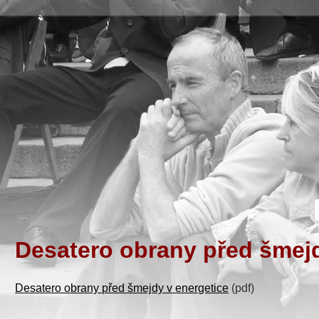
Desatero obrany před šmejd
Desatero obrany před šmejdy v energetice
(pdf)